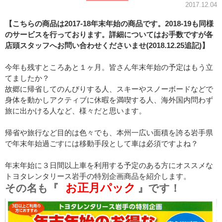
2017.12.04
【こちらの商品は2017-18年末年始の商品です。2018-19も同様
のサービスを行っております。詳細についてはお手数ですが各
店頭スタッフへお問い合わせくださいませ(2018.12.25追記)】
今年も残すところあと１ヶ月。皆さん年末年始の予定はもう立
てましたか？
故郷に帰省してのんびりする人、スキーやスノーボードなどで
身体を動かしアクティブに休暇を満喫する人、海外国内問わず
旅に出かける人など、様々だと思います。
帰省や旅行など目的は色々でも、本州一広い面積を誇る岩手県
で年末年始過ごすには移動手段として車は必須ですよね？
年末年始に３日間以上車を利用する予定のある方にオススメな
トヨタレンタリース岩手の特別企画商品を紹介します。
お正月パック
その名も『
』です！