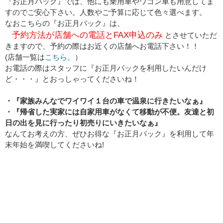
『お正月パック』では、他にも乗用車やワゴン車も用意してま
すのでご安心下さい。人数やご予算に応じて色々選べます。
なおこちらの『お正月パック』は、
予約方法が店舗への電話とFAX申込のみ
とさせていただ
きますので、予約の際はお近くの店舗へお電話下さい！！
(店舗一覧は
こちら。
）
お電話の際はスタッフに『お正月パックを利用したいんだけ
ど・・・』とおっしゃってくださいね！
・『家族みんなでワイワイ１台の車で温泉に行きたいなぁ』
・『帰省した実家には自家用車がなくて移動が不便。友達と初
日の出を見に行ったり初売りにいきたいなぁ』
なんてお考えの方、ぜひお得な『お正月パック』を利用して年
末年始を満喫してくださいね!