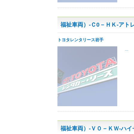
福祉車両）-Ｃ0－ＨＫ-アト
トヨタレンタリース岩手
...
福祉車両）-Ｖ０－ＫＷ-ハ