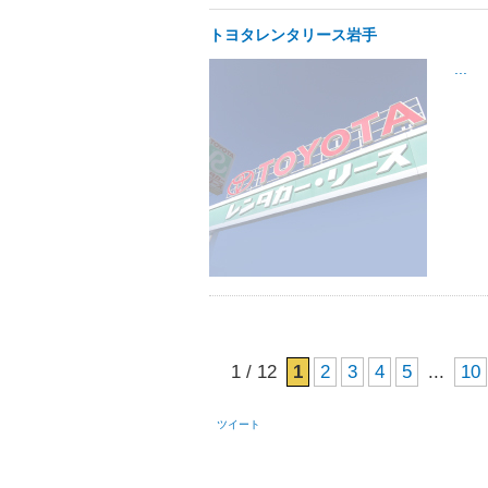
トヨタレンタリース岩手
...
1 / 12
1
2
3
4
5
...
10
ツイート