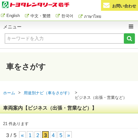
お問い合わせ
English
中文・繁體
한국어
ภาษาไทย
メニュー
車をさがす
>
>
ホーム
用途別ナビ（車をさがす）
ビジネス（出張・営業など）
車両案内【ビジネス（出張・営業など）】
21 件あります
3 / 5
«
1
2
3
4
5
»