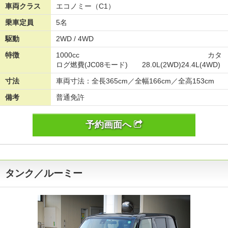
車両クラス
エコノミー（C1）
乗車定員
5名
駆動
2WD / 4WD
特徴
1000cc カタ
ログ燃費(JC08モード) 28.0L(2WD)24.4L(4WD)
寸法
車両寸法：全長365cm／全幅166cm／全高153cm
備考
普通免許
予約画面へ
タンク／ルーミー