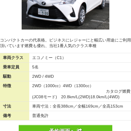
コンパクトカーの代表格。ビジネスにレジャーにと幅広い用途にご利用
頂いています燃費も優れ、当社1番人気のクラス車種
車両クラス
エコノミー（C1）
乗車定員
5名
駆動
2WD / 4WD
特徴
2WD（1000cc）4WD（1300cc）
カタログ燃費
(JC08モード) 20.8km/L(2WD)18.0km/L(4WD)
寸法
車両寸法：全長388cm／全幅169cm／全高153cm
備考
普通免許