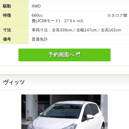
駆動
4WD
特徴
660cc カタログ燃
費(JC08モード) 27.6ｋｍ/L
寸法
車両寸法：全長339cm／全幅147cm／全高162cm
備考
普通免許
予約画面へ
ヴィッツ