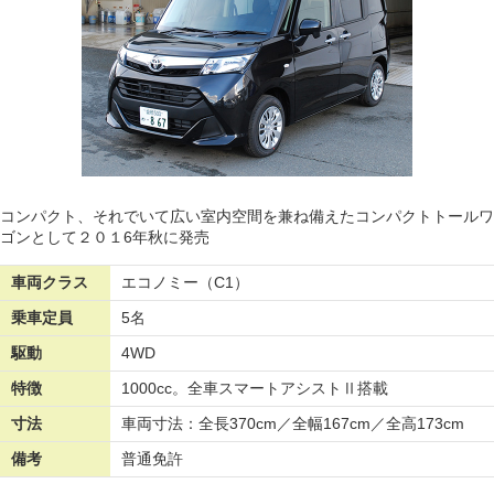
コンパクト、それでいて広い室内空間を兼ね備えたコンパクトトールワ
ゴンとして２０１6年秋に発売
車両クラス
エコノミー（C1）
乗車定員
5名
駆動
4WD
特徴
1000cc。全車スマートアシストⅡ搭載
寸法
車両寸法：全長370cm／全幅167cm／全高173cm
備考
普通免許