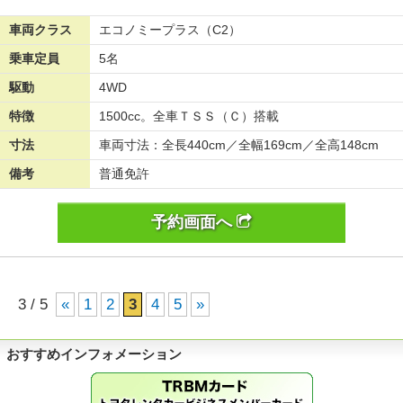
車両クラス
エコノミープラス（C2）
乗車定員
5名
駆動
4WD
特徴
1500cc。全車ＴＳＳ（Ｃ）搭載
寸法
車両寸法：全長440cm／全幅169cm／全高148cm
備考
普通免許
予約画面へ
3 / 5
«
1
2
3
4
5
»
おすすめインフォメーション