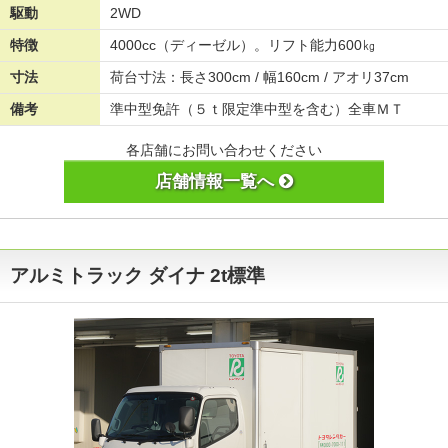
駆動
2WD
特徴
4000cc（ディーゼル）。リフト能力600㎏
寸法
荷台寸法：長さ300cm / 幅160cm / アオリ37cm
備考
準中型免許（５ｔ限定準中型を含む）全車ＭＴ
各店舗にお問い合わせください
店舗情報一覧へ
アルミトラック ダイナ 2t標準