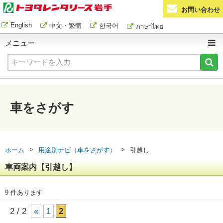
お問い合わせ
English
中文・繁體
한국어
ภาษาไทย
メニュー
車をさがす
>
>
ホーム
用途別ナビ（車をさがす）
引越し
車両案内【引越し】
9 件あります
2 / 2
«
1
2