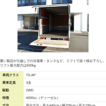
重い製品や引越しでの冷蔵庫・タンスなど、リフトで楽々積み下ろし。
リフト最大能力は600kg
車両クラス
T5-AP
乗車定員
3名
駆動
2WD
特徴
4000cc（ディーゼル）
寸法
荷台寸法：長さ440cm / 幅208cm / 高さ195cm