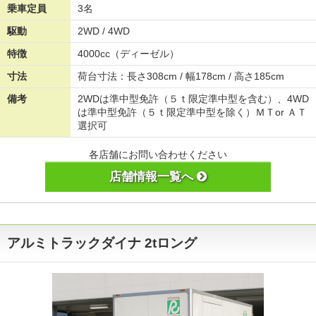
乗車定員
3名
駆動
2WD / 4WD
特徴
4000cc（ディーゼル）
寸法
荷台寸法：長さ308cm / 幅178cm / 高さ185cm
備考
2WDは準中型免許（５ｔ限定準中型を含む）、4WD
は準中型免許（５ｔ限定準中型を除く）ＭＴor ＡＴ
選択可
各店舗にお問い合わせください
店舗情報一覧へ
アルミトラックダイナ 2tロング