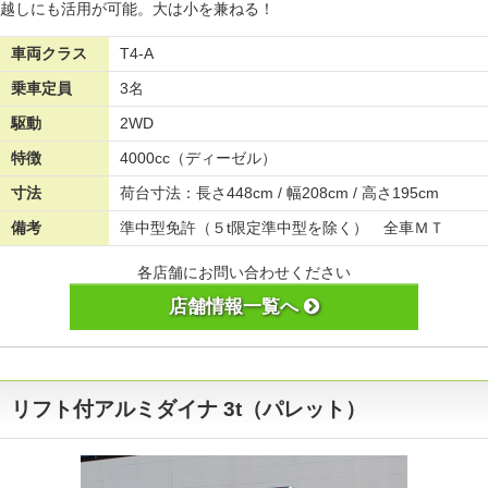
越しにも活用が可能。大は小を兼ねる！
車両クラス
T4-A
乗車定員
3名
駆動
2WD
特徴
4000cc（ディーゼル）
寸法
荷台寸法：長さ448cm / 幅208cm / 高さ195cm
備考
準中型免許（５t限定準中型を除く） 全車ＭＴ
各店舗にお問い合わせください
店舗情報一覧へ
リフト付アルミダイナ 3t（パレット）