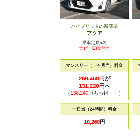
ハイブリッドの新基準
アクア
乗車定員5名
ナビ・ETC付き
マンスリー（一ヶ月当）料金
269,460
円が
131,220
円へ
（
138,240
円もお得！！）
一日当（24時間）料金
10,260
円