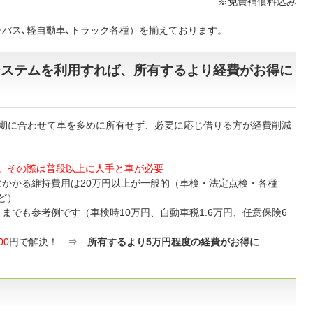
※免責補償料込み
･バス､軽自動車､トラック各種）を揃えております。
システムを利用すれば、所有するより経費がお得に
忙期に合わせて車を多めに所有せず、必要に応じ借りる方が経費削減
期。その際は普段以上に人手と車が必要
かかる維持費用は20万円以上が一般的（車検・法定点検・各種
ど）
までも参考例です（車検時10万円、自動車税1.6万円、任意保険6
00
円で解決！ ⇒
所有するより5万円程度の経費がお得に