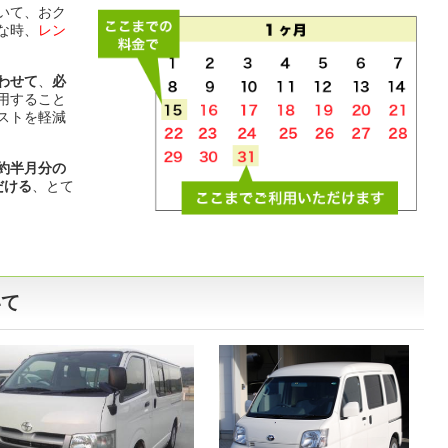
いて、おク
な時、
レン
わせて
、
必
用すること
ストを軽減
約半月分の
だける
、とて
いて