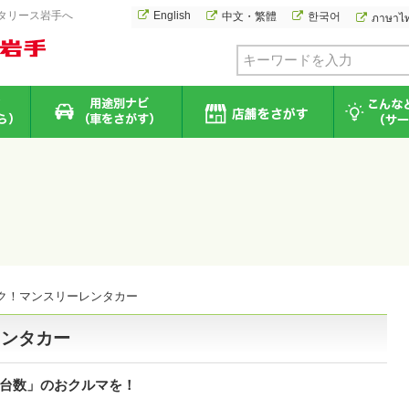
タリース岩手へ
English
中文・繁體
한국어
ภาษาไ
ク！マンスリーレンタカー
レンタカー
台数」のおクルマを！