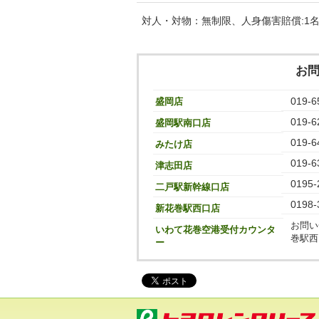
対人・対物：無制限、人身傷害賠償:1名あ
お
019-6
盛岡店
019-6
盛岡駅南口店
019-6
みたけ店
019-6
津志田店
0195-
二戸駅新幹線口店
0198-
新花巻駅西口店
お問い
いわて花巻空港受付カウンタ
巻駅西
ー