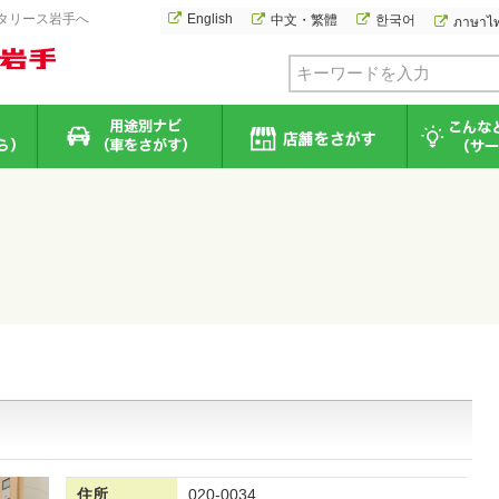
タリース岩手へ
English
中文・繁體
한국어
ภาษาไ
住所
020-0034