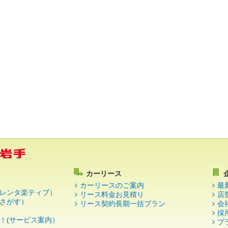
カーリース
カーリースのご案内
最
レンタ楽ティブ）
リース料金お見積り
店
さがす）
リース契約長期一括プラン
会
採
！(サービス案内）
プ